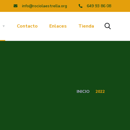
info@rociolaestrella.org
649 93 86 08
a
Contacto
Enlaces
Tienda
INICIO
2022