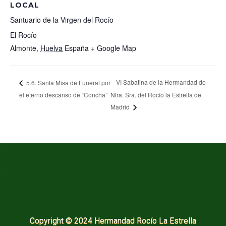
LOCAL
Santuario de la Virgen del Rocío
El Rocío
Almonte
,
Huelva
España
+ Google Map
VI Sabatina de la Hermandad de
5.6. Santa Misa de Funeral por
el eterno descanso de “Concha”
Ntra. Sra. del Rocío la Estrella de
Madrid
Copyright © 2024 Hermandad Rocío La Estrella