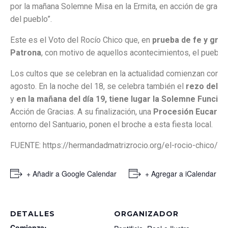
por la mañana Solemne Misa en la Ermita, en acción de gracias
del pueblo”.
Este es el Voto del Rocío Chico que, en
prueba de fe y grat
Patrona
, con motivo de aquellos acontecimientos, el pueblo
Los cultos que se celebran en la actualidad comienzan con u
agosto. En la noche del 18, se celebra también el
rezo del S
y
en la mañana del día 19, tiene lugar la Solemne Función
Acción de Gracias. A su finalización, una
Procesión Eucarísti
entorno del Santuario, ponen el broche a esta fiesta local.
FUENTE: https://hermandadmatrizrocio.org/el-rocio-chico/
+ Añadir a Google Calendar
+ Agregar a iCalendar
DETALLES
ORGANIZADOR
Comienza: