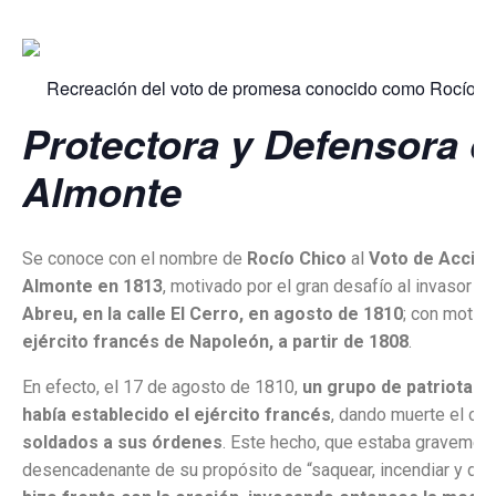
Recreación del voto de promesa conocido como Rocío Chi
Protectora y Defensora d
Almonte
Se conoce con el nombre de
Rocío Chico
al
Voto de Acción
Almonte en 1813
, motivado por el gran desafío al invasor vi
Abreu, en la calle El Cerro, en agosto de 1810
; con motivo
ejército francés de Napoleón, a partir de 1808
.
En efecto, el 17 de agosto de 1810,
un grupo de patriotas, a
había establecido el ejército francés
, dando muerte el ca
soldados a sus órdenes
. Este hecho, que estaba gravemente
desencadenante de su propósito de “saquear, incendiar y dego