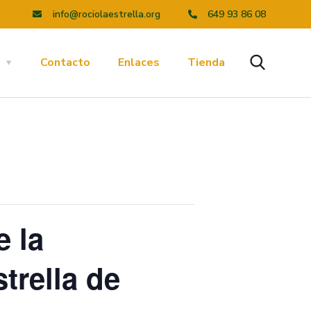
info@rociolaestrella.org
649 93 86 08
a
Contacto
Enlaces
Tienda
e la
trella de