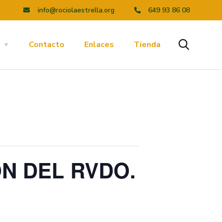
info@rociolaestrella.org
649 93 86 08
a
Contacto
Enlaces
Tienda
N DEL RVDO.