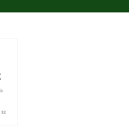
E
ío
32