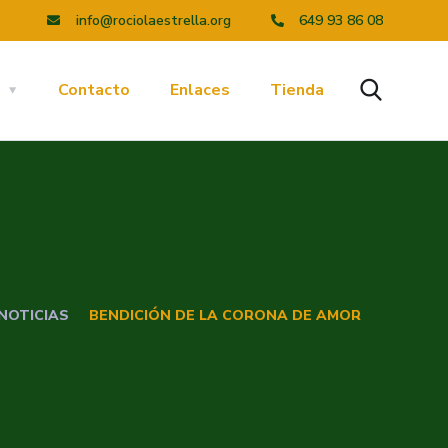
info@rociolaestrella.org
649 93 86 08
a
Contacto
Enlaces
Tienda
NOTICIAS
BENDICIÓN DE LA CORONA DE AMOR