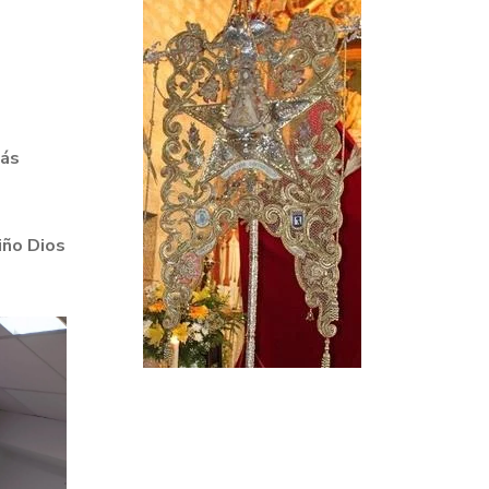
más
iño Dios