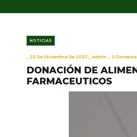
NOTICIAS
_
22 De Diciembre De 2023
_
Admin
_
0 Comenta
DONACIÓN DE ALIMEN
FARMACEUTICOS