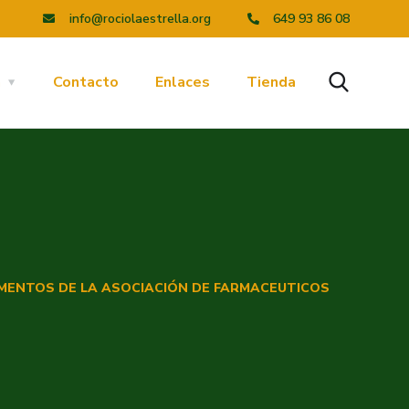
info@rociolaestrella.org
649 93 86 08
a
Contacto
Enlaces
Tienda
MENTOS DE LA ASOCIACIÓN DE FARMACEUTICOS