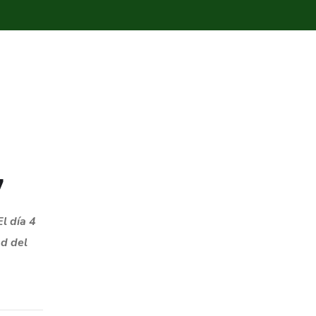
7
 día 4
ad del