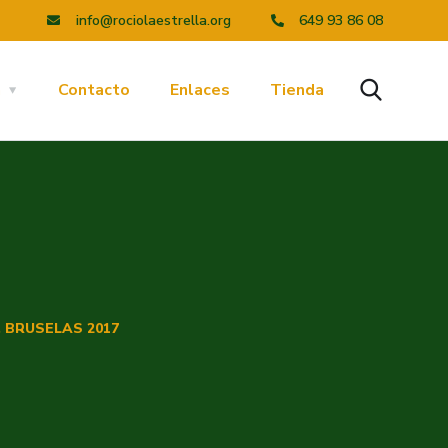
info@rociolaestrella.org
649 93 86 08
a
Contacto
Enlaces
Tienda
 BRUSELAS 2017