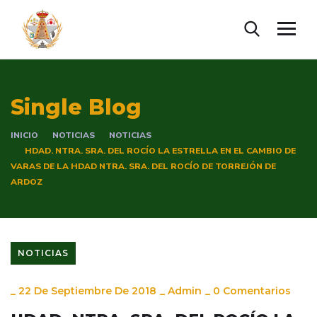
Single Blog
INICIO
NOTICIAS
NOTICIAS
HDAD. NTRA. SRA. DEL ROCÍO LA ESTRELLA EN EL CAMBIO DE
VARAS DE LA HDAD NTRA. SRA. DEL ROCÍO DE TORREJÓN DE
ARDOZ
NOTICIAS
_
22 De Septiembre De 2018
_
Admin
_
0 Comentarios